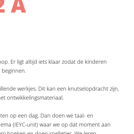
2 A
. Er ligt altijd iets klaar zodat de kinderen
 beginnen.
illende werkjes. Dit kan een knutselopdracht zijn,
et ontwikkelingsmateriaal.
en op een dag. Dan doen we taal- en
t thema (IEYC-unit) waar we op dat moment aan
en) boeken en doen spelletjes. We leren