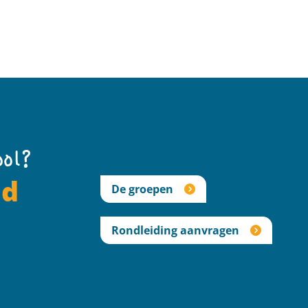
ool?
nd
De groepen
Rondleiding aanvragen