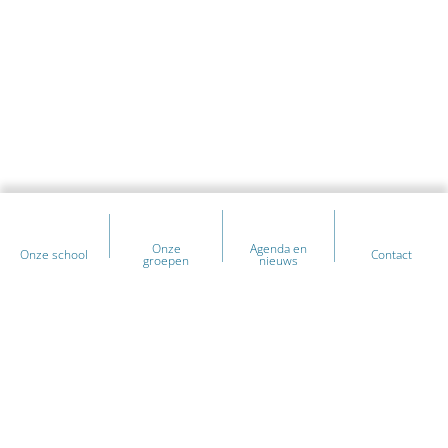
Onze
Agenda en
Onze school
Contact
groepen
nieuws
Heb je vragen over onze school?